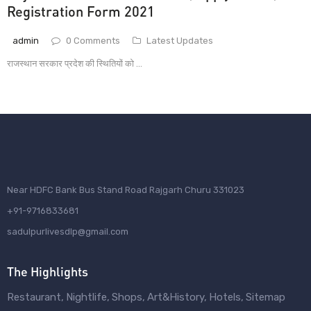
Registration Form 2021
admin
0 Comments
Latest Updates
राजस्थान सरकार प्रदेश की स्थितियों को ...
Near HDFC Bank Bus Stand Road Rajgarh Churu 331023
+91-9716833681
sadulpurlivesdlp@gmail.com
The Highlights
Restaurant
Nightlife
Shops
Art&History
Hotels
Sitemap